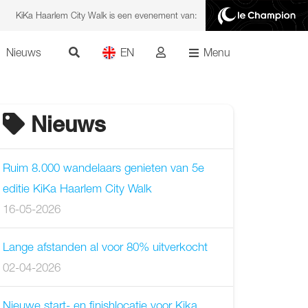
KiKa Haarlem City Walk is een evenement van:
Nieuws
EN
Menu
Nieuws
Ruim 8.000 wandelaars genieten van 5e
editie KiKa Haarlem City Walk
16-05-2026
Lange afstanden al voor 80% uitverkocht
02-04-2026
Nieuwe start- en finishlocatie voor Kika