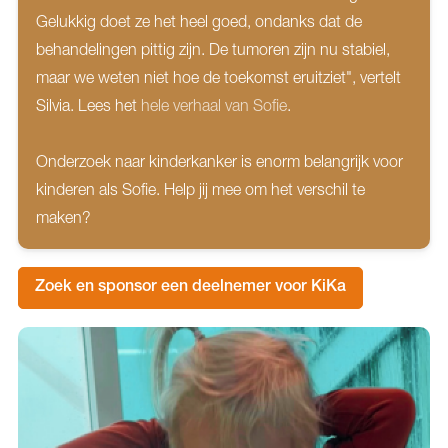
Gelukkig doet ze het heel goed, ondanks dat de
behandelingen pittig zijn. De tumoren zijn nu stabiel,
maar we weten niet hoe de toekomst eruitziet", vertelt
Silvia. Lees het
hele verhaal van Sofie
.
Onderzoek naar kinderkanker is enorm belangrijk voor
kinderen als Sofie. Help jij mee om het verschil te
maken?
Zoek en sponsor een deelnemer voor KiKa